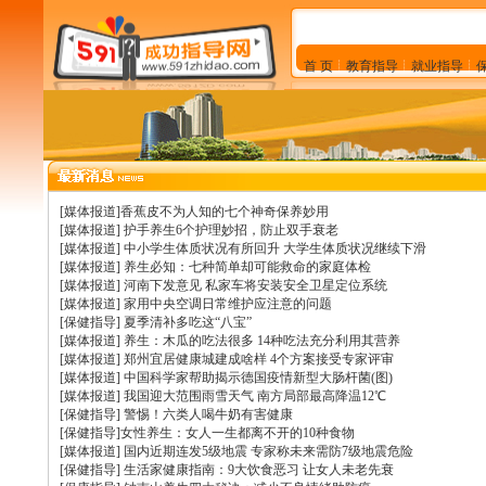
[媒体报道]香蕉皮不为人知的七个神奇保养妙用
[媒体报道] 护手养生6个护理妙招，防止双手衰老
[媒体报道] 中小学生体质状况有所回升 大学生体质状况继续下滑
[媒体报道] 养生必知：七种简单却可能救命的家庭体检
[媒体报道] 河南下发意见 私家车将安装安全卫星定位系统
[媒体报道] 家用中央空调日常维护应注意的问题
[保健指导] 夏季清补多吃这“八宝”
[媒体报道] 养生：木瓜的吃法很多 14种吃法充分利用其营养
[媒体报道] 郑州宜居健康城建成啥样 4个方案接受专家评审
[媒体报道] 中国科学家帮助揭示德国疫情新型大肠杆菌(图)
[媒体报道] 我国迎大范围雨雪天气 南方局部最高降温12℃
[保健指导] 警惕！六类人喝牛奶有害健康
[保健指导]女性养生：女人一生都离不开的10种食物
[媒体报道] 国内近期连发5级地震 专家称未来需防7级地震危险
[保健指导] 生活家健康指南：9大饮食恶习 让女人未老先衰