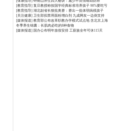
[保康指导] 钟南山养生四大秘诀：减少不良情绪助防癌
[教育指导] 复旦教授称按国学经典标准培养孩子 90%要吃亏
[教育指导] 湖北副省长狠批奥赛：赛出一批体弱病残孩子
[关注健康] 卫生部拟禁用面粉增白剂 九成网友一边倒支持
[媒体报道] 教育部公布改革职教办学模式试点地 含北京上海
冬季养生锦囊：长肌肉必吃的8种食物
[媒体报道] 国办公布明年放假安排 工薪族全年可休115天